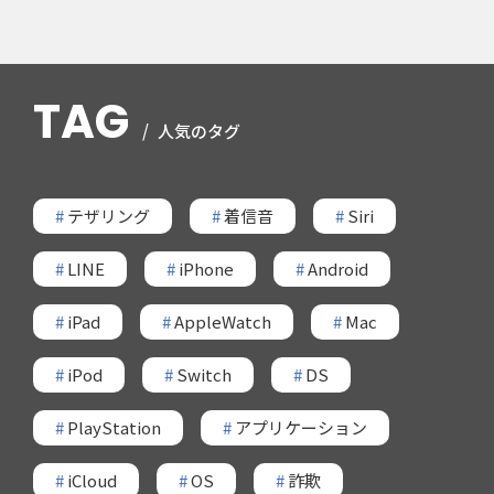
TAG
人気のタグ
#
テザリング
#
着信音
#
Siri
#
LINE
#
iPhone
#
Android
#
iPad
#
AppleWatch
#
Mac
#
iPod
#
Switch
#
DS
#
PlayStation
#
アプリケーション
#
iCloud
#
OS
#
詐欺