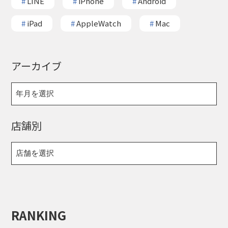
#
LINE
#
iPhone
#
Android
#
iPad
#
AppleWatch
#
Mac
アーカイブ
店舗別
RANKING