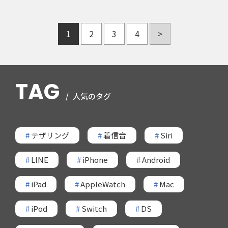
1
2
3
4
>
TAG
人気のタグ
#
テザリング
#
着信音
#
Siri
#
LINE
#
iPhone
#
Android
#
iPad
#
AppleWatch
#
Mac
#
iPod
#
Switch
#
DS