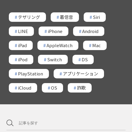
#
テザリング
#
着信音
#
Siri
#
LINE
#
iPhone
#
Android
#
iPad
#
AppleWatch
#
Mac
#
iPod
#
Switch
#
DS
#
PlayStation
#
アプリケーション
#
iCloud
#
OS
#
詐欺