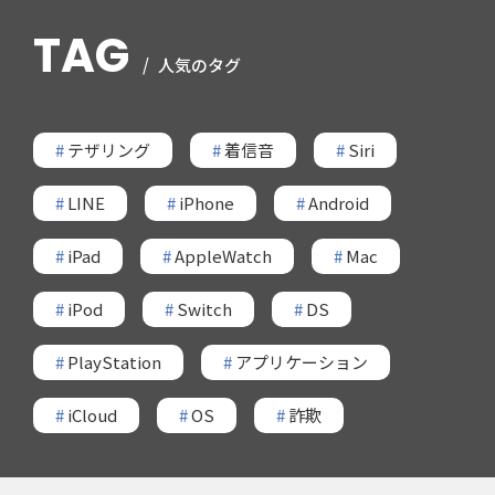
TAG
人気のタグ
#
テザリング
#
着信音
#
Siri
#
LINE
#
iPhone
#
Android
#
iPad
#
AppleWatch
#
Mac
#
iPod
#
Switch
#
DS
#
PlayStation
#
アプリケーション
#
iCloud
#
OS
#
詐欺