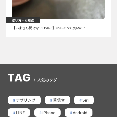
使い方・豆知識
【いまさら聞けないUSB-C】USB-Cって良いの？
TAG
人気のタグ
#
テザリング
#
着信音
#
Siri
#
LINE
#
iPhone
#
Android