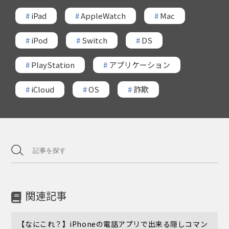
#
iPad
#
AppleWatch
#
Mac
#
iPod
#
Switch
#
DS
#
PlayStation
#
アプリケーション
#
iCloud
#
OS
#
詐欺
関連記事
【なにこれ？】iPhoneの電話アプリで出来る隠しコマン