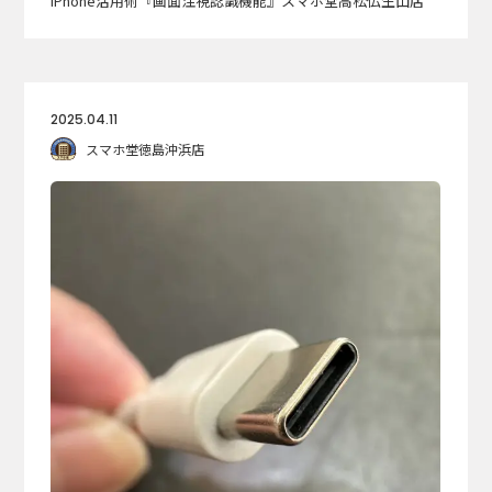
iPhone活用術『画面注視認識機能』スマホ堂高松仏生山店
2025.04.11
スマホ堂徳島沖浜店